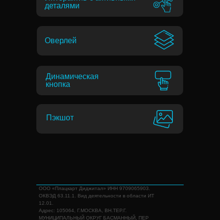
деталями
Оверлей
Динамическая
кнопка
Пэкшот
ООО «Плацкарт Диджитал» ИНН 9709065903.
ОКВЭД 63.11.1. Вид деятельности в области ИТ
12.01.
Адрес: 105064, Г.МОСКВА, ВН.ТЕР.Г.
МУНИЦИПАЛЬНЫЙ ОКРУГ БАСМАННЫЙ, ПЕР