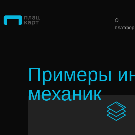
О
платфор
Примеры ин
механик