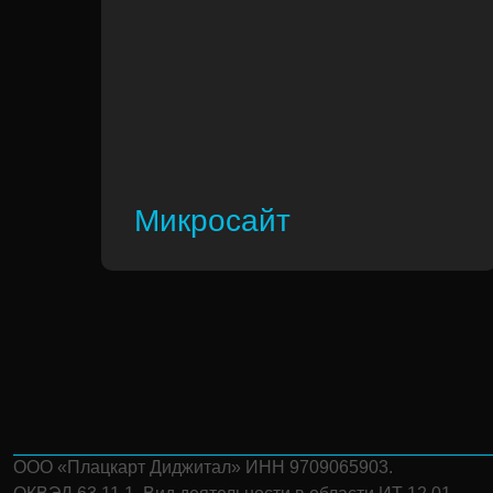
Микросайт
ООО «Плацкарт Диджитал» ИНН 9709065903.